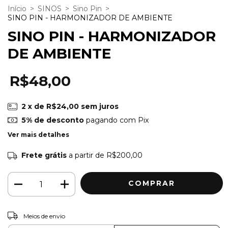
Início
>
SINOS
>
Sino Pin
>
SINO PIN - HARMONIZADOR DE AMBIENTE
SINO PIN - HARMONIZADOR
DE AMBIENTE
R$48,00
2
x de
R$24,00
sem juros
5% de desconto
pagando com Pix
Ver mais detalhes
Frete grátis
a partir de
R$200,00
ALTERAR CEP
Entregas para o CEP:
Meios de envio