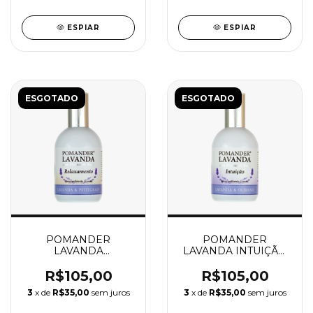
ESPIAR
ESPIAR
ESGOTADO
ESGOTADO
POMANDER
POMANDER
LAVANDA
LAVANDA INTUIÇÃO
RELAXAMENTO
SPRAY 100ML
SPRAY 100ML
R$105,00
R$105,00
3
x de
R$35,00
sem juros
3
x de
R$35,00
sem juros