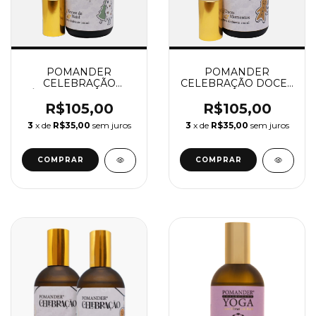
POMANDER
POMANDER
CELEBRAÇÃO
CELEBRAÇÃO DOCES
ÁRVORE DE NATAL
MOMENTOS SPRAY
SPRAY 100ML
100 ML
R$105,00
R$105,00
3
x de
R$35,00
sem juros
3
x de
R$35,00
sem juros