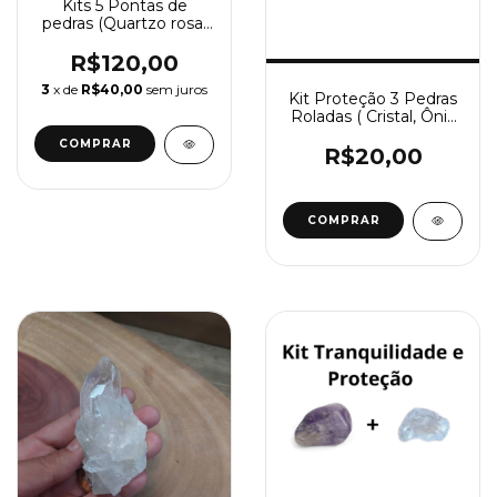
Kits 5 Pontas de
pedras (Quartzo rosa,
Cristal, Obsidiana, Olho
de tigre e Ametista)
R$120,00
de 3 a 7 cm Envio
3
x de
R$40,00
sem juros
sortido
Kit Proteção 3 Pedras
Roladas ( Cristal, Ônix
e Hematita)
R$20,00