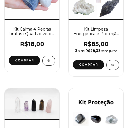
Kit Calma 4 Pedras
Kit Limpeza
brutas : Quartzo verde,
Energética e Proteção
Quartzo rosa, Quartzo
Espiritual – Selenita,
azul e Quartzo branco
Drusa de Cristal,
R$18,00
R$85,00
Cianita Negra, Palo
3
x de
R$28,33
sem juros
Santo, Cristal e
Ametista