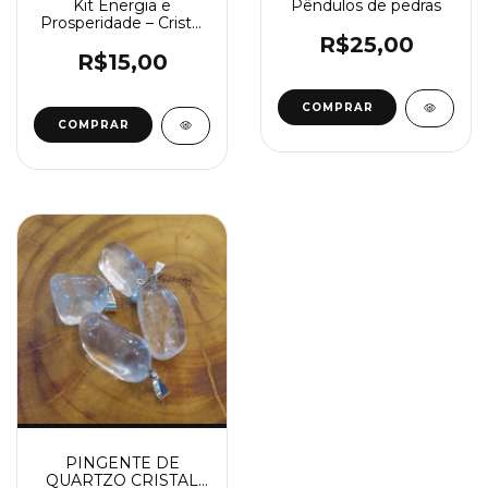
Kit Energia e
Pêndulos de pedras
Prosperidade – Cristal
Rolado + Quartzo
R$25,00
Verde Bruto
R$15,00
COMPRAR
PINGENTE DE
QUARTZO CRISTAL