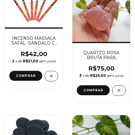
INCENSO MASSALA
SAFAL -SANDALO C/
MEL - KIT C/ 06 CXS
QUARTZO ROSA
R$42,00
BRUTA PARA
2
x de
R$21,00
sem juros
AMBIENTE
R$75,00
3
x de
R$25,00
sem juros