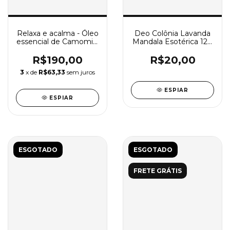
Relaxa e acalma - Óleo
Deo Colônia Lavanda
essencial de Camomila
Mandala Esotérica 120
romana 2ml + Difusor
ml
elétrico
R$190,00
R$20,00
3
x de
R$63,33
sem juros
ESPIAR
ESPIAR
ESGOTADO
ESGOTADO
FRETE GRÁTIS