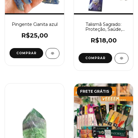
Pingente Cianita azul
Talismã Sagrado:
Proteção, Saúde,
Limpeza, Amor e
R$25,00
Intuição
R$18,00
COMPRAR
FRETE GRÁTIS