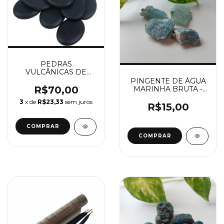
PEDRAS
VULCÂNICAS DE
BASALTO PARA
PINGENTE DE ÁGUA
MASSAGENS - KIT
R$70,00
MARINHA BRUTA -
COM 07 UNIDADES
PEDRA DA
3
x de
R$23,33
sem juros
ANSIEDADE
R$15,00