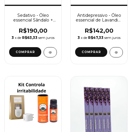
Sedativo - Óleo
Antidepressivo - Óleo
essencial Sândalo +
essencial de Lavandim
Difusor elétrico
+ Difusor elétrico
R$190,00
R$142,00
3
x de
R$63,33
sem juros
3
x de
R$47,33
sem juros