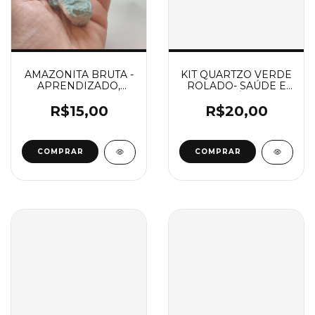
AMAZONITA BRUTA -
KIT QUARTZO VERDE
APRENDIZADO,
ROLADO- SAÚDE E
CALMANTE, ANTI-
EQUILÍBRIO
ESTRESSE
EMOCIONAL-100
R$15,00
R$20,00
gramas