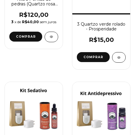
pedras (Quartzo rosa,
Cristal, Obsidiana, Olho
de tigre e Ametista)
R$120,00
de 3 a 7 cm Envio
3
x de
R$40,00
sem juros
sortido
3 Quartzo verde rolado
- Prosperidade
R$15,00