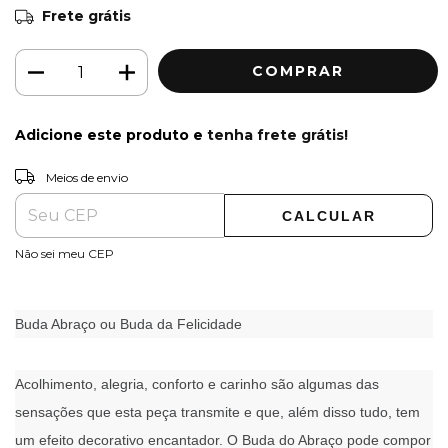
Frete grátis
Adicione este produto e
tenha frete grátis!
ALTERAR CEP
Entregas para o CEP:
Meios de envio
CALCULAR
Não sei meu CEP
Buda Abraço ou Buda da Felicidade
Acolhimento, alegria, conforto e carinho são algumas das
sensações que esta peça transmite e que, além disso tudo, tem
um efeito decorativo encantador. O Buda do Abraço pode compor