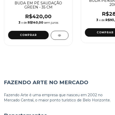
BUDA PENSA
BUDA EM PÉ SAUDAÇÃO
20
GREEN - 35 CM
R$28
R$420,00
3
x de
R$93
3
x de
R$140,00
sem juros
FAZENDO ARTE NO MERCADO
Fazendo Arte é uma empresa que nasceu em 2002 no
Mercado Central, o maior ponto turístico de Belo Horizonte.